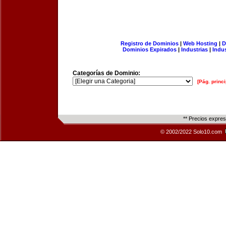
Registro de Dominios
|
Web Hosting
|
D
Dominios Expirados
|
Industrias
|
Indu
Categorías de Dominio:
[Pág. princi
** Precios expre
© 2002/2022 Solo10.com