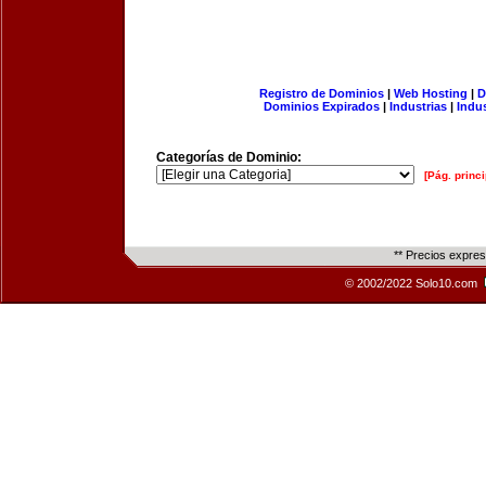
Registro de Dominios
|
Web Hosting
|
D
Dominios Expirados
|
Industrias
|
Indu
Categorías de Dominio:
[Pág. princi
** Precios expre
© 2002/2022 Solo10.com