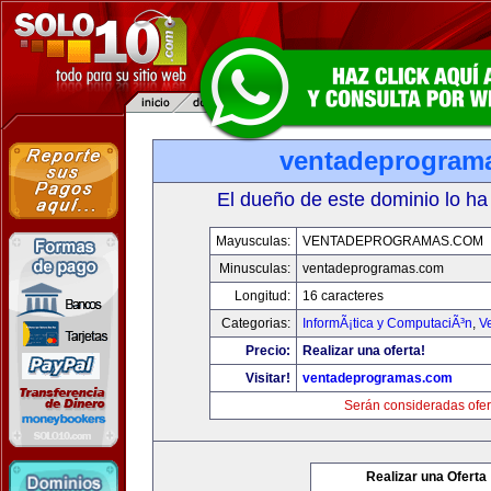
ventadeprogram
El dueño de este dominio lo ha
Mayusculas:
VENTADEPROGRAMAS.COM
Minusculas:
ventadeprogramas.com
Longitud:
16 caracteres
Categorias:
InformÃ¡tica y ComputaciÃ³n
,
V
Precio:
Realizar una oferta!
Visitar!
ventadeprogramas.com
Serán consideradas ofer
Realizar una Oferta