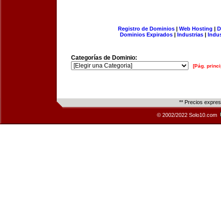
Registro de Dominios
|
Web Hosting
|
D
Dominios Expirados
|
Industrias
|
Indu
Categorías de Dominio:
[Pág. princi
** Precios expre
© 2002/2022 Solo10.com