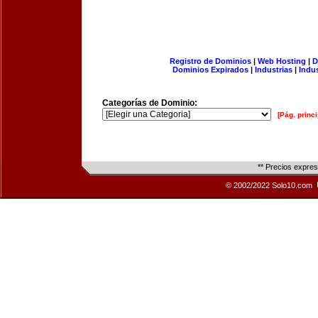
Registro de Dominios
|
Web Hosting
|
D
Dominios Expirados
|
Industrias
|
Indu
Categorías de Dominio:
[Pág. princi
** Precios expre
© 2002/2022 Solo10.com