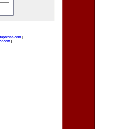
empresas.com
|
or.com
|