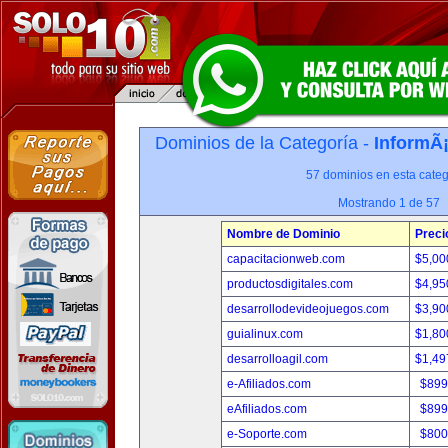
Dominios de la Categoría -
InformÃ¡
57 dominios en esta categ
Mostrando 1 de 57
Nombre de Dominio
Preci
capacitacionweb.com
$5,00
productosdigitales.com
$4,95
desarrollodevideojuegos.com
$3,90
guialinux.com
$1,80
desarrolloagil.com
$1,49
e-Afiliados.com
$899
eAfiliados.com
$899
e-Soporte.com
$800