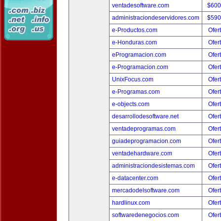
ventadesoftware.com
$600
administraciondeservidores.com
$590
e-Productos.com
Ofer
e-Honduras.com
Ofer
eProgramacion.com
Ofer
e-Programacion.com
Ofer
UnixFocus.com
Ofer
e-Programas.com
Ofer
e-objects.com
Ofer
desarrollodesoftware.net
Ofer
ventadeprogramas.com
Ofer
guiadeprogramacion.com
Ofer
ventadehardware.com
Ofer
administraciondesistemas.com
Ofer
e-datacenter.com
Ofer
mercadodelsoftware.com
Ofer
hardlinux.com
Ofer
softwaredenegocios.com
Ofer