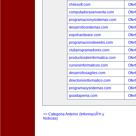
chilesoft.com
Ofer
computadorasenventa.com
Ofer
programacionysistemas.com
Ofer
desarrollosistemas.com
Ofer
expohardware.com
Ofer
programaciondewebs.com
Ofer
clubprogramadores.com
Ofer
productosdeinformatica.com
Ofer
cursosinformaticos.com
Ofer
desarrollosagiles.com
Ofer
directorioinformatico.com
Ofer
programasysistemas.com
Ofer
guiaitapema.com
Ofer
<< Categoria Anterior (InformaciÃ³n y
Noticias)