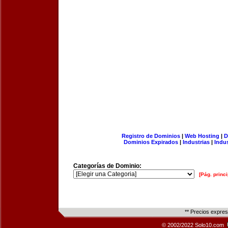
Registro de Dominios
|
Web Hosting
|
D
Dominios Expirados
|
Industrias
|
Indu
Categorías de Dominio:
[Pág. princi
** Precios expre
© 2002/2022 Solo10.com