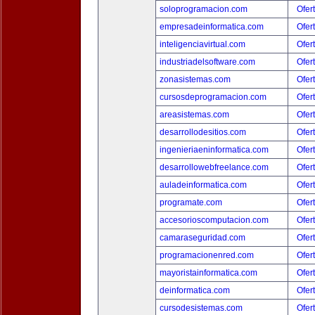
soloprogramacion.com
Ofer
empresadeinformatica.com
Ofer
inteligenciavirtual.com
Ofer
industriadelsoftware.com
Ofer
zonasistemas.com
Ofer
cursosdeprogramacion.com
Ofer
areasistemas.com
Ofer
desarrollodesitios.com
Ofer
ingenieriaeninformatica.com
Ofer
desarrollowebfreelance.com
Ofer
auladeinformatica.com
Ofer
programate.com
Ofer
accesorioscomputacion.com
Ofer
camaraseguridad.com
Ofer
programacionenred.com
Ofer
mayoristainformatica.com
Ofer
deinformatica.com
Ofer
cursodesistemas.com
Ofer